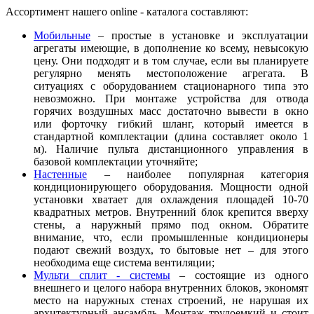
Ассортимент нашего online - каталога составляют:
Мобильные
– простые в установке и эксплуатации
агрегаты имеющие, в дополнение ко всему, невысокую
цену. Они подходят и в том случае, если вы планируете
регулярно менять местоположение агрегата. В
ситуациях с оборудованием стационарного типа это
невозможно. При монтаже устройства для отвода
горячих воздушных масс достаточно вывести в окно
или форточку гибкий шланг, который имеется в
стандартной комплектации (длина составляет около 1
м). Наличие пульта дистанционного управления в
базовой комплектации уточняйте;
Настенные
– наиболее популярная категория
кондиционирующего оборудования. Мощности одной
установки хватает для охлаждения площадей 10-70
квадратных метров. Внутренний блок крепится вверху
стены, а наружный прямо под окном. Обратите
внимание, что, если промышленные кондиционеры
подают свежий воздух, то бытовые нет – для этого
необходима еще система вентиляции;
Мульти сплит - системы
– состоящие из одного
внешнего и целого набора внутренних блоков, экономят
место на наружных стенах строений, не нарушая их
архитектурный ансамбль. Монтаж трудоемкий и стоит