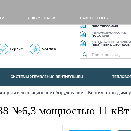
УГИ
ДОКУМЕНТАЦИЯ
НАШИ ОБЪЕКТЫ
РЕГИОНАЛЬНЫЙ СКЛАД
“НПО ТЕПЛОМАШ”
РЕГИОНАЛЬНЫЙ СКЛАД
“РУСКЛИМАТ”
КРУПНЕЙШИЙ В РЕГИОНЕ С
“ПВЭ” - ВЕНТ. ОБОРУДОВ
Сервис
Монтаж
СИСТЕМЫ УПРАВЛЕНИЯ ВЕНТИЛЯЦИЕЙ
ТЕПЛОВО
торы и вентиляционное оборудование
Вентиляторы дымоуд
188 №6,3 мощностью 11 кВт