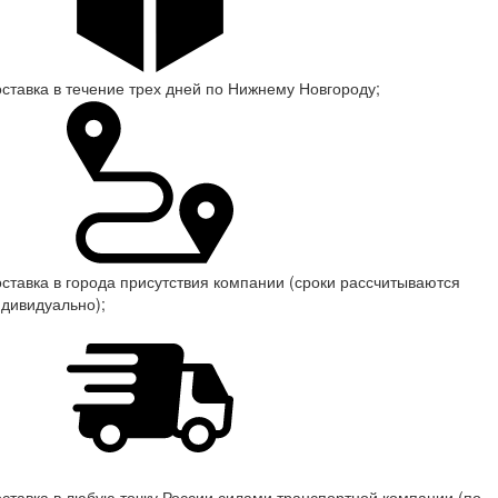
ставка в течение трех дней по Нижнему Новгороду;
ставка в города присутствия компании (сроки рассчитываются
дивидуально);
ставка в любую точку России силами транспортной компании (по