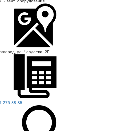
” - вент. оборудования
овгород, ул. Чаадаева, 2Г
1 275-88-85