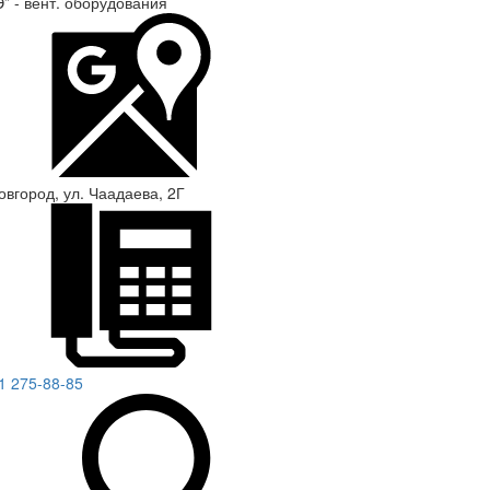
” - вент. оборудования
овгород, ул. Чаадаева, 2Г
1 275-88-85