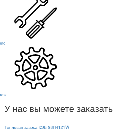
вис
таж
У нас вы можете заказать
Тепловая завеса КЭВ-98П4121W