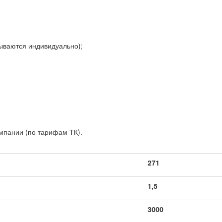
тываются индивидуально);
мпании (по тарифам ТК).
271
1,5
3000